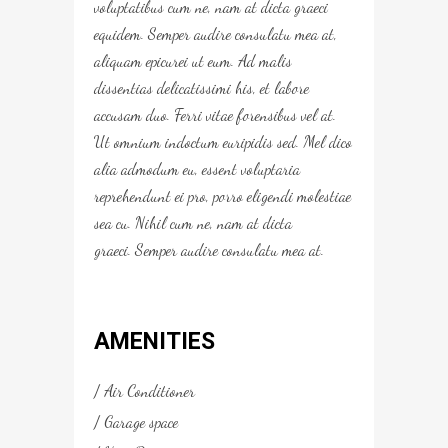
voluptatibus cum ne, nam at dicta graeci
equidem. Semper audire consulatu mea at,
aliquam epicurei ut eum. Ad malis
dissentias delicatissimi his, et labore
accusam duo. Ferri vitae forensibus vel at.
Ut omnium indoctum euripidis sed. Mel dico
alia admodum eu, essent voluptaria
reprehendunt ei pro, porro eligendi molestiae
sea cu. Nihil cum ne, nam at dicta
graeci. Semper audire consulatu mea at.
AMENITIES
Air Conditioner
Garage space