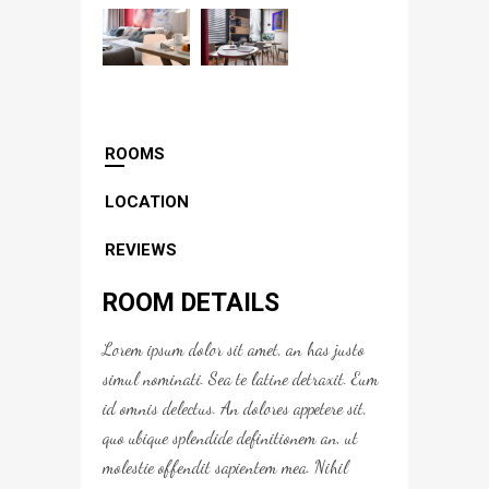
ROOMS
LOCATION
REVIEWS
ROOM DETAILS
Lorem ipsum dolor sit amet, an has justo
simul nominati. Sea te latine detraxit. Eum
id omnis delectus. An dolores appetere sit,
quo ubique splendide definitionem an, ut
molestie offendit sapientem mea. Nihil