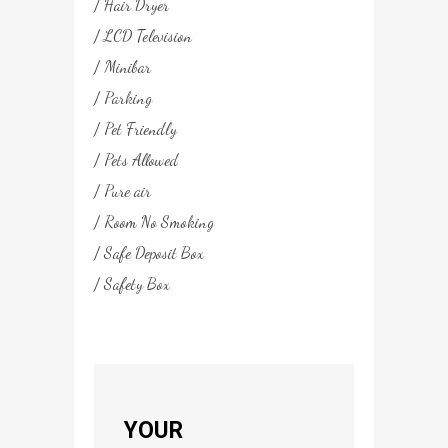
Hair Dryer
LCD Television
Minibar
Parking
Pet Friendly
Pets Allowed
Pure air
Room No Smoking
Safe Deposit Box
Safety Box
YOUR