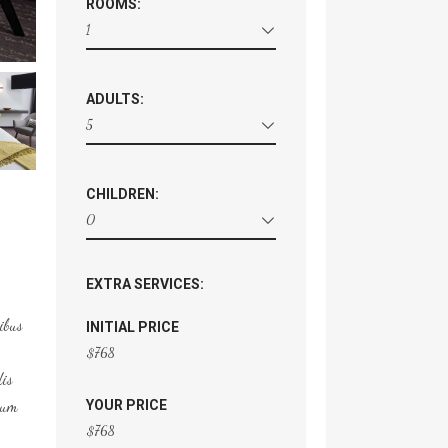
ROOMS:
1
ADULTS:
5
CHILDREN:
0
EXTRA SERVICES:
tibus
INITIAL PRICE
$
768
dis
 cum
YOUR PRICE
$
768