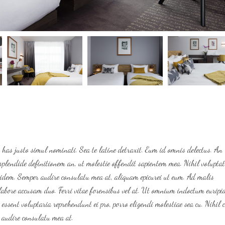
 has justo simul nominati. Sea te latine detraxit. Eum id omnis delectus. An
e splendide definitionem an, ut molestie offendit sapientem mea. Nihil volupta
uidem. Semper audire consulatu mea at, aliquam epicurei ut eum. Ad malis
t labore accusam duo. Ferri vitae forensibus vel at. Ut omnium indoctum euripi
essent voluptaria reprehendunt ei pro, porro eligendi molestiae sea cu. Nihil
 audire consulatu mea at.