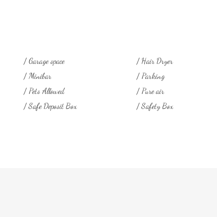
Garage space
Hair Dryer
Minibar
Parking
Pets Allowed
Pure air
Safe Deposit Box
Safety Box