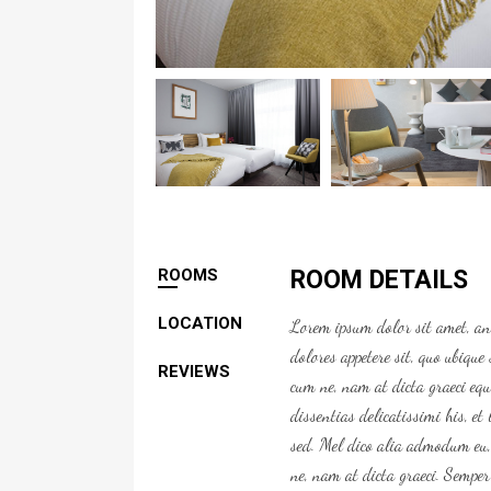
ROOMS
ROOM DETAILS
LOCATION
Lorem ipsum dolor sit amet, an
dolores appetere sit, quo ubiqu
REVIEWS
cum ne, nam at dicta graeci eq
dissentias delicatissimi his, e
sed. Mel dico alia admodum eu, 
ne, nam at dicta graeci. Semper