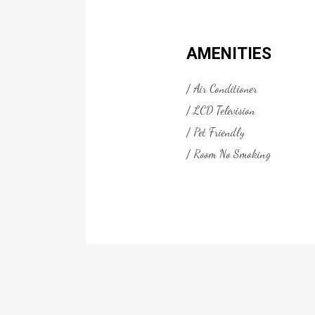
AMENITIES
Air Conditioner
LCD Television
Pet Friendly
Room No Smoking