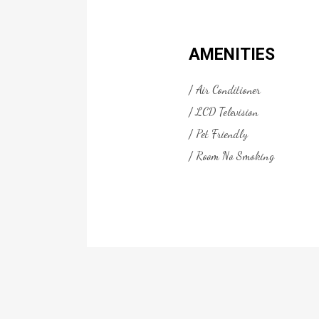
AMENITIES
Air Conditioner
LCD Television
Pet Friendly
Room No Smoking