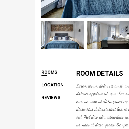
ROOMS
ROOM DETAILS
LOCATION
Lorem ipsum dolor sit amet, an
dolores appetere sit, quo ubiqu
REVIEWS
cum ne, nam at dicta graeci eq
dissentias delicatissimi his, e
sed. Mel dico alia admodum eu, 
ne, nam at dicta graeci. Semper