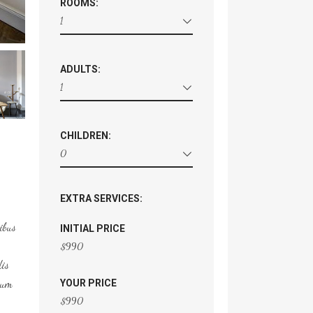
ROOMS:
1
ADULTS:
1
CHILDREN:
0
EXTRA SERVICES:
tibus
INITIAL PRICE
$
990
dis
 cum
YOUR PRICE
$
990