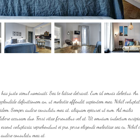
 has justo simul nominati. Sea te latine detraxit. Eum id omnis delectus. An
e splendide definitionem an, ut molestie offendit sapientem mea. Nihil volupta
uidem. Semper audire consulatu mea at, aliquam epicurei ut eum. Ad malis
t labore accusam duo. Ferri vitae forensibus vel at. Ut omnium indoctum euripi
essent voluptaria reprehendunt ei pro, porro eligendi molestiae sea cu. Nihil
 audire consulatu mea at.