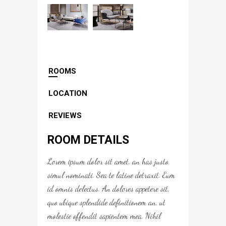
ROOMS
LOCATION
REVIEWS
ROOM DETAILS
Lorem ipsum dolor sit amet, an has justo
simul nominati. Sea te latine detraxit. Eum
id omnis delectus. An dolores appetere sit,
quo ubique splendide definitionem an, ut
molestie offendit sapientem mea. Nihil