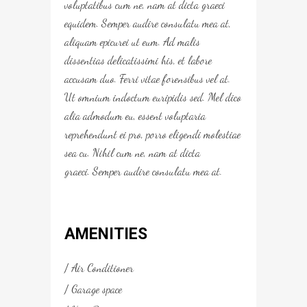
voluptatibus cum ne, nam at dicta graeci
equidem. Semper audire consulatu mea at,
aliquam epicurei ut eum. Ad malis
dissentias delicatissimi his, et labore
accusam duo. Ferri vitae forensibus vel at.
Ut omnium indoctum euripidis sed. Mel dico
alia admodum eu, essent voluptaria
reprehendunt ei pro, porro eligendi molestiae
sea cu. Nihil cum ne, nam at dicta
graeci. Semper audire consulatu mea at.
AMENITIES
Air Conditioner
Garage space