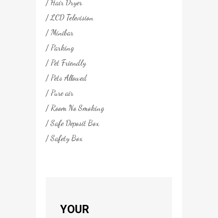
Hair Dryer
LCD Television
Minibar
Parking
Pet Friendly
Pets Allowed
Pure air
Room No Smoking
Safe Deposit Box
Safety Box
YOUR