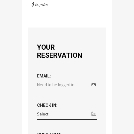
+ $
to price
YOUR
RESERVATION
EMAIL:
CHECK IN: