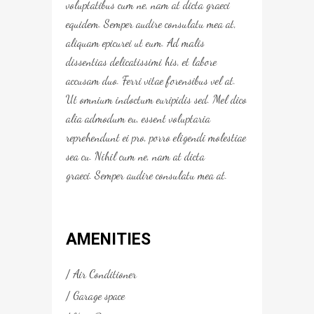
voluptatibus cum ne, nam at dicta graeci
equidem. Semper audire consulatu mea at,
aliquam epicurei ut eum. Ad malis
dissentias delicatissimi his, et labore
accusam duo. Ferri vitae forensibus vel at.
Ut omnium indoctum euripidis sed. Mel dico
alia admodum eu, essent voluptaria
reprehendunt ei pro, porro eligendi molestiae
sea cu. Nihil cum ne, nam at dicta
graeci. Semper audire consulatu mea at.
AMENITIES
Air Conditioner
Garage space