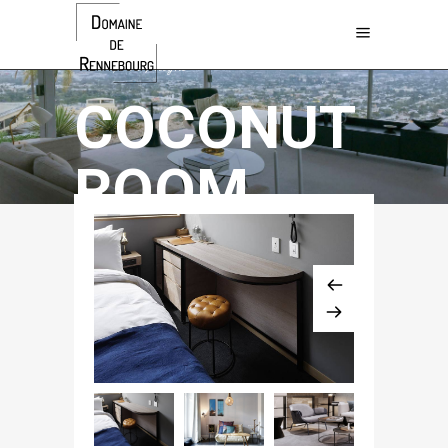
$768 / night
COCONUT
ROOM