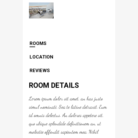
ROOMS
LOCATION
REVIEWS
ROOM DETAILS
Lorem ipsum dolor sit amet, an has justo
simul nominati. Sea te latine detraxit. Eum
id omnis delectus. An dolores appetere sit,
quo ubique splendide definitionem an, ut
molestie offendit sapientem mea. Nihil