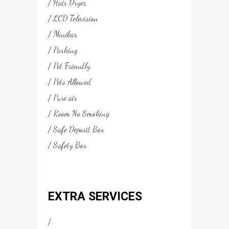
Hair Dryer
LCD Television
Minibar
Parking
Pet Friendly
Pets Allowed
Pure air
Room No Smoking
Safe Deposit Box
Safety Box
EXTRA SERVICES